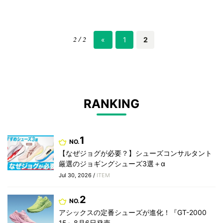
2 / 2
«
1
2
RANKING
1
NO.
【なぜジョグが必要？】シューズコンサルタント
厳選のジョギングシューズ3選＋α
Jul 30, 2026 /
ITEM
2
NO.
アシックスの定番シューズが進化！『GT-2000
15』8月6日発売