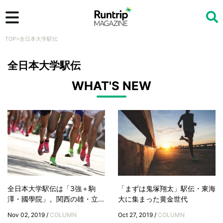
TOP
>
全日本大学駅伝
検索
全日本大学駅伝
WHAT'S NEW
全日本大学駅伝は「3強＋駒
「まずは鬼塚翔太」駅伝・東海
澤・國學院」。関西の雄・立...
大に集まった黄金世代
Nov 02, 2019 /
COLUMN
Oct 27, 2019 /
COLUMN