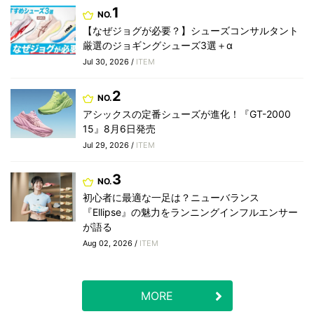
1
NO.
【なぜジョグが必要？】シューズコンサルタント
厳選のジョギングシューズ3選＋α
Jul 30, 2026 /
ITEM
2
NO.
アシックスの定番シューズが進化！『GT-2000
15』8月6日発売
Jul 29, 2026 /
ITEM
3
NO.
初心者に最適な一足は？ニューバランス
『Ellipse』の魅力をランニングインフルエンサー
が語る
Aug 02, 2026 /
ITEM
MORE