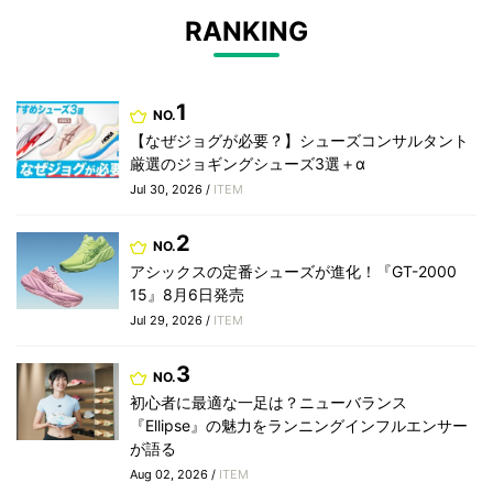
RANKING
1
NO.
【なぜジョグが必要？】シューズコンサルタント
厳選のジョギングシューズ3選＋α
Jul 30, 2026 /
ITEM
2
NO.
アシックスの定番シューズが進化！『GT-2000
15』8月6日発売
Jul 29, 2026 /
ITEM
3
NO.
初心者に最適な一足は？ニューバランス
『Ellipse』の魅力をランニングインフルエンサー
が語る
Aug 02, 2026 /
ITEM