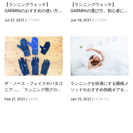
【ランニングウォッチ】
【ランニングウォッチ】
GARMINのおすすめの使い方...
GARMINの選び方。初心者に...
Jul 27, 2021 /
OTHER
Jun 18, 2021 /
OTHER
ザ・ノース・フェイスやパタゴ
ランニングを快適にする睡眠メ
ニア……「ランニング用グロ...
ソッドやおすすめ快眠ギアを...
Feb 21, 2021 /
WEAR
Jan 15, 2021 /
HOW TO