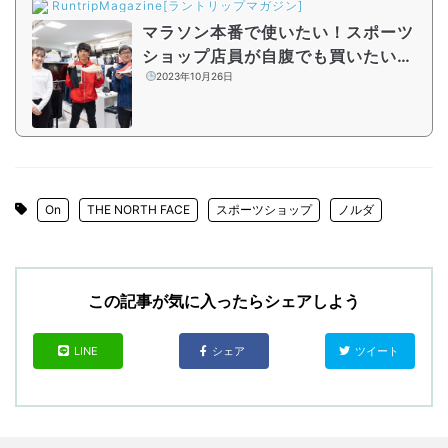
RuntripMagazine[ラントリップマガジン]
マラソン本番で使いたい！スポーツ
ショップ店員が自腹でも買いたいマ
ストバイアイテム【シーズン2#5】
2023年10月26日
On
THE NORTH FACE
スポーツショップ
ノルダ
この記事が気に入ったらシェアしよう
LINE
シェア
ツイート