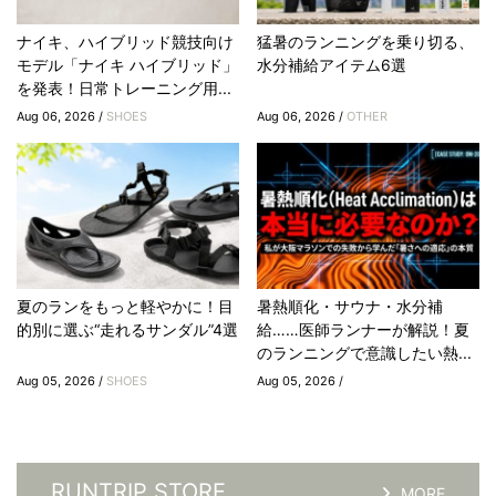
ナイキ、ハイブリッド競技向け
猛暑のランニングを乗り切る、
モデル「ナイキ ハイブリッド」
水分補給アイテム6選
を発表！日常トレーニング用...
Aug 06, 2026 /
SHOES
Aug 06, 2026 /
OTHER
夏のランをもっと軽やかに！目
暑熱順化・サウナ・水分補
的別に選ぶ“走れるサンダル”4選
給……医師ランナーが解説！夏
のランニングで意識したい熱...
Aug 05, 2026 /
SHOES
Aug 05, 2026 /
RUNTRIP STORE
MORE