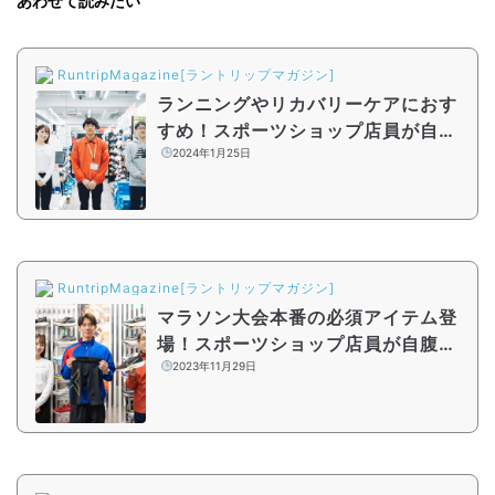
あわせて読みたい
RuntripMagazine[ラントリップマガジン]
ランニングやリカバリーケアにおす
すめ！スポーツショップ店員が自腹
でも買いたいマストバイアイテム
2024年1月25日
【シーズン2#8】
RuntripMagazine[ラントリップマガジン]
マラソン大会本番の必須アイテム登
場！スポーツショップ店員が自腹で
も買いたいマストバイアイテム【シ
2023年11月29日
ーズン2#6】