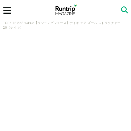
TOP
>
ITEM
>
SHOES
>
【ランニングシューズ】ナイキ エア ズーム ストラクチャー
検索
20（ナイキ）