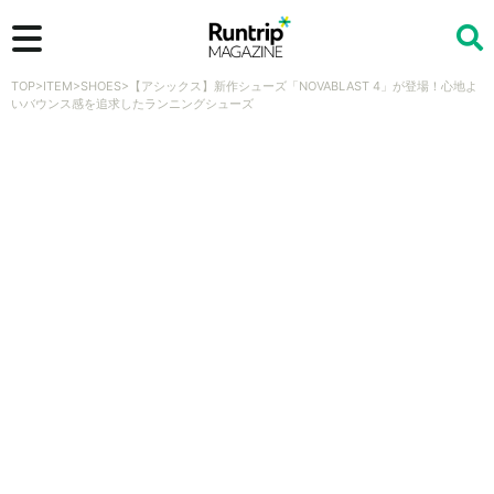
TOP
>
ITEM
>
SHOES
>
【アシックス】新作シューズ「NOVABLAST 4」が登場！心地よ
検索
いバウンス感を追求したランニングシューズ