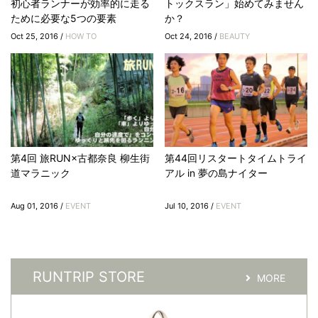
初心者ランナーが効率的に走る
トックスラン」始めてみません
ために必要な5つの要素
か？
Oct 25, 2016 /
HOW TO
Oct 24, 2016 /
BEAUTY
第4回 旅RUN×古都奈良 柳生街
第44回リスタートタイムトライ
道マラニック
アル in 夢の島ナイター
Aug 01, 2016 /
EVENT
Jul 10, 2016 /
EVENT
RUNTRIP STORE
MORE