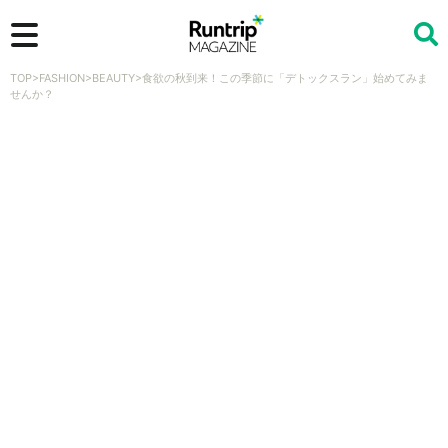
TOP
>
FASHION
>
BEAUTY
>
食欲の秋到来！この季節に「デトックスラン」始めてみま
検索
せんか？