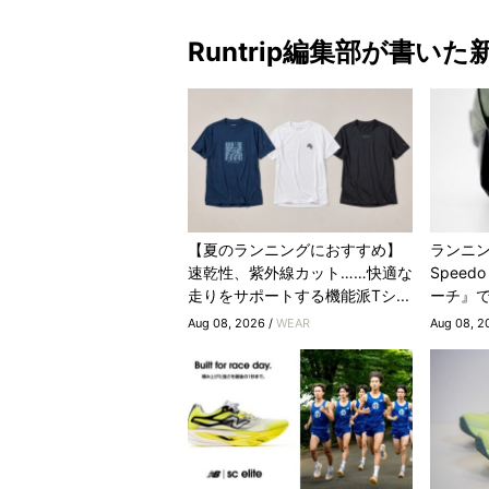
Runtrip編集部が書いた
【夏のランニングにおすすめ】
ランニ
速乾性、紫外線カット……快適な
Spee
走りをサポートする機能派Tシ...
ーチ』
Aug 08, 2026 /
WEAR
Aug 08, 2