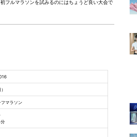
、初フルマラソンを試みるのにはちょうど良い大会で
16
日）
ーフマラソン
分
5分