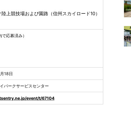
ク陸上競技場および園路（信州スカイロード10）
内で応募済み）
9月18日
スカイパークサービスセンター
sentry.ne.jp/event/t/67104