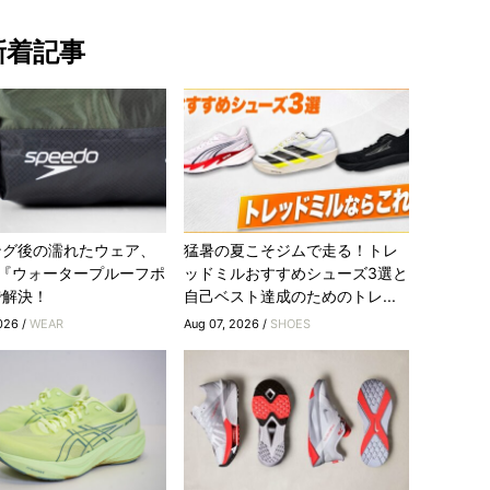
新着記事
ング後の濡れたウェア、
猛暑の夏こそジムで走る！トレ
do『ウォータープルーフポ
ッドミルおすすめシューズ3選と
で解決！
自己ベスト達成のためのトレ...
026 /
WEAR
Aug 07, 2026 /
SHOES