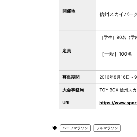
開催地
信州スカイパー
［学生］90名（学
定員
［一般］100名
募集期間
2016年8月16日～
大会事務局
TOY BOX 信州
URL
https://www.sport
ハーフマラソン
フルマラソン