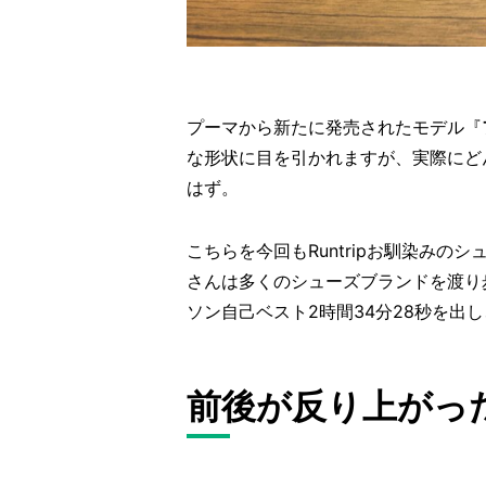
プーマから新たに発売されたモデル『
な形状に目を引かれますが、実際にど
はず。
こちらを今回もRuntripお馴染み
さんは多くのシューズブランドを渡り
ソン自己ベスト
2
時間
34
分
28
秒を出し
前後が反り上がっ