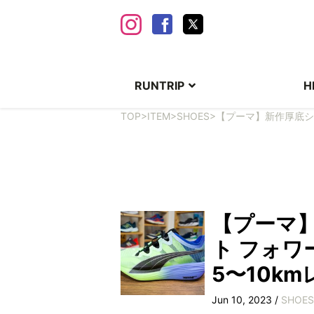
RUNTRIP
H
TOP
>
ITEM
>
SHOES
>
【プーマ】新作厚底シ
【プーマ
ト フォワ
5〜10k
Jun 10, 2023 /
SHOES