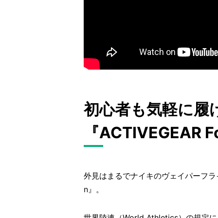
初心者も気軽に履
『ACTIVEGEAR F
外見はまるでナイキのヴェイパーフライのよ
n』。
世界陸連（World Athletics