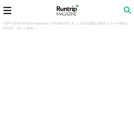
TOP
>
ITEM
>
SHOES
>
adidasの「UltraBOOST X」に300足限定の秋冬カラーが登場！
検索
8月4日（金）に発売へ。