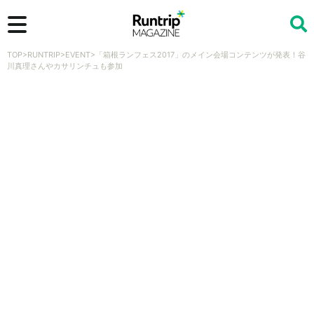
TOP
>
RUNTRIP
>
EVENT
>
「箱根ランフェス2017」のメイン会場コンテンツが発表！谷
検索
川真理さんやカサリンチュも参加