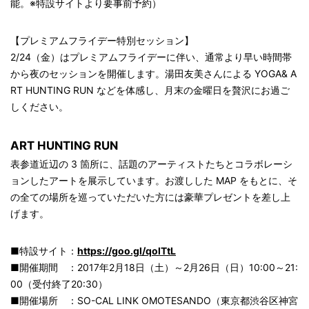
能。※特設サイトより要事前予約）
【プレミアムフライデー特別セッション】
2/24（金）はプレミアムフライデーに伴い、通常より早い時間帯
から夜のセッションを開催します。湯田友美さんによる YOGA& A
RT HUNTING RUN などを体感し、月末の金曜日を贅沢にお過ご
しください。
ART HUNTING RUN
表参道近辺の 3 箇所に、話題のアーティストたちとコラボレーシ
ョンしたアートを展示しています。お渡しした MAP をもとに、そ
の全ての場所を巡っていただいた方には豪華プレゼントを差し上
げます。
■特設サイト：
https://goo.gl/qolTtL
■開催期間 ：2017年2月18日（土）～2月26日（日）10:00～21:
00（受付終了20:30）
■開催場所 ：SO-CAL LINK OMOTESANDO（東京都渋谷区神宮