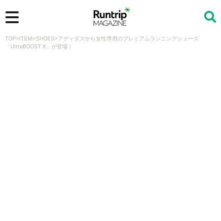
TOP
>
ITEM
>
SHOES
>
アディダスから女性専用のプレミアムランニングシューズ
検索
「UltraBOOST X」が登場！