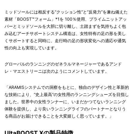
ミッドソールには相反する“クッション性”と“反発力”を兼ね備えた
素材「BOOST™フォーム」*1を 100％使用、プライムニットアッ
パーとミッドソールを大胆に切り離し、土踏まずを気持ちよく包
み込むアーチサポートシステム構造は、女性特有の足の形を美し
くサポートすると同時に、走行時の足の形状変化への適応や通気
性の向上も実現しています。
グローバルのランニングのゼネラルマネージャーであるアンド
レ・マエストリーニは次のようにコメントしています。
「ARAMISシステムでの洞察をもとに、独自のデザイン性と革新的
な技術により、“史上最高“の女性用のランニングシューズを目指し
ました。世界中の女性ランナーに、いまだかつてないランニング
体験を提供し、より良いランニングライフのパートナーとなりう
る商品がお届けできることを大変嬉しく思っています。」
UltaBOOST Xの製品特徴