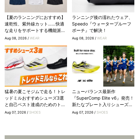
【夏のランニングにおすすめ】
ランニング後の濡れたウェア、
速乾性、紫外線カット……快適
Speedo『ウォータープルーフ
な走りをサポートする機能派...
ポーチ』で解決！
Aug 08, 2026 /
WEAR
Aug 08, 2026 /
WEAR
猛暑の夏こそジムで走る！トレ
ニューバランス最新作
ッドミルおすすめシューズ3選
『SuperComp Elite v6』発売！
と自己ベスト達成のためのト...
新たなプレート入りシューズ...
Aug 07, 2026 /
SHOES
Aug 07, 2026 /
SHOES