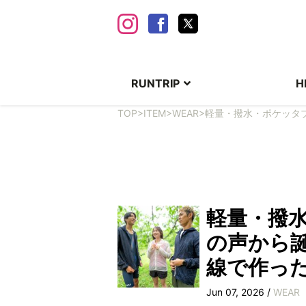
RUNTRIP
H
TOP
>
ITEM
>
WEAR
>
軽量・撥水・ポケッタブ
軽量・撥
の声から誕
線で作っ
Jun 07, 2026 /
WEAR