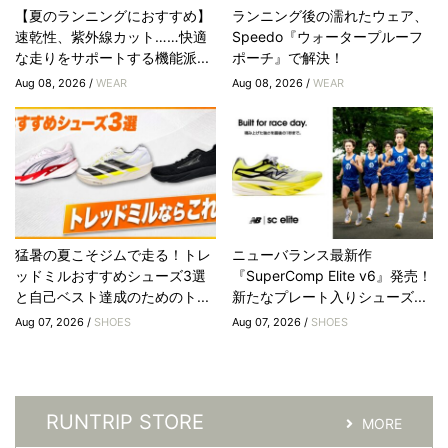
【夏のランニングにおすすめ】
ランニング後の濡れたウェア、
速乾性、紫外線カット……快適
Speedo『ウォータープルーフ
な走りをサポートする機能派...
ポーチ』で解決！
Aug 08, 2026 /
WEAR
Aug 08, 2026 /
WEAR
猛暑の夏こそジムで走る！トレ
ニューバランス最新作
ッドミルおすすめシューズ3選
『SuperComp Elite v6』発売！
と自己ベスト達成のためのト...
新たなプレート入りシューズ...
Aug 07, 2026 /
SHOES
Aug 07, 2026 /
SHOES
RUNTRIP STORE
MORE