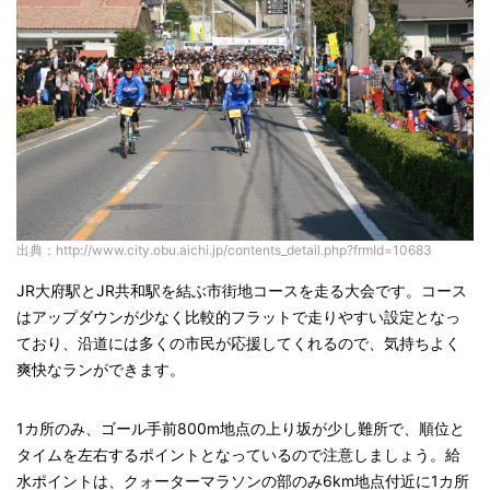
出典：http://www.city.obu.aichi.jp/contents_detail.php?frmId=10683
JR大府駅とJR共和駅を結ぶ市街地コースを走る大会です。コース
はアップダウンが少なく比較的フラットで走りやすい設定となっ
ており、沿道には多くの市民が応援してくれるので、気持ちよく
爽快なランができます。
1カ所のみ、ゴール手前800m地点の上り坂が少し難所で、順位と
タイムを左右するポイントとなっているので注意しましょう。給
水ポイントは、クォーターマラソンの部のみ6km地点付近に1カ所