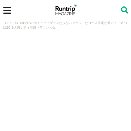
TOP
>
RUNTRIP
>
EVENT
>
アップダウンが少ないフラットなコース設定が魅力！ 第31
検索
回2016大府シティ健康マラソン大会