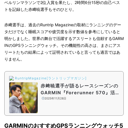
ベルリンマラソンで2位入賞を果たし、2時間6分15秒の自己ベス
トを記録した赤﨑暁選手もそのひとり。
赤﨑選手は、過去のRuntrip Magazineの取材にランニングのデー
タだけでなく睡眠スコアや疲労度を示す数値を参考にしていると
明かしました。世界の舞台で活躍するアスリートも信頼するGARM
INのGPSランニングウォッチ。その機能性の高さは、まさにアス
リートたちの結果によって証明されていると言っても過言ではあ
りません。
RuntripMagazine[ラントリップマガジン]
赤﨑暁選手が語るレースシーズンの
GARMIN『Forerunner 570』活用
法とは？ランナー必見のコンディシ
2025年11月28日
ョニング方法を紹介
GARMINのおすすめGPSランニングウォッチ5