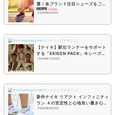
選！各ブランド注目シューズをご紹
介
27 Posts
2 Users
2019年6月25日
RuntripMagazine[ラントリップマガジン]
【ナイキ】駅伝ランナーをサポート
する「EKIDEN PACK」今シーズン
も登場
2023年11月22日
RuntripMagazine[ラントリップマガジン]
新作ナイキ リアクト インフィニティ
ラン ４の安定性と心地良い履き心地
を名古屋のランナーがリポート！
2023年8月22日