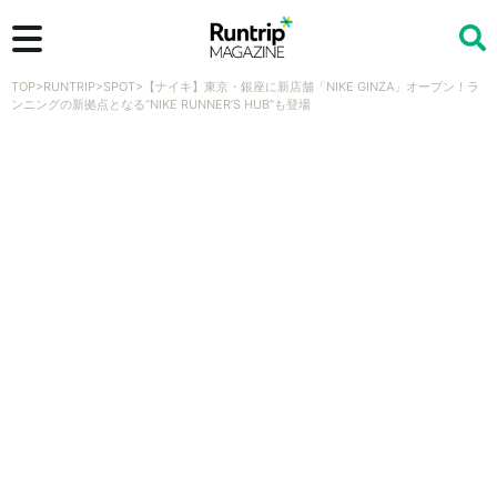
TOP
>
RUNTRIP
>
SPOT
>
【ナイキ】東京・銀座に新店舗「NIKE GINZA」オープン！ラ
検索
ンニングの新拠点となる“NIKE RUNNER’S HUB”も登場