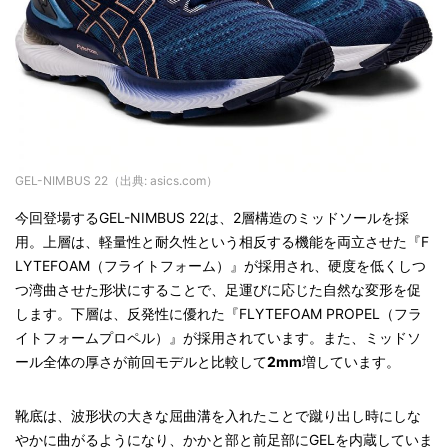
GEL-NIMBUS 22（出典: asics.com）
今回登場するGEL-NIMBUS 22は、2層構造のミッドソールを採
用。上層は、軽量性と耐久性という相反する機能を両立させた『F
LYTEFOAM（フライトフォーム）』が採用され、硬度を低くしつ
つ湾曲させた形状にすることで、足運びに応じた自然な変形を促
します。下層は、反発性に優れた『FLYTEFOAM PROPEL（フラ
イトフォームプロペル）』が採用されています。また、ミッドソ
ール全体の厚さが前回モデルと比較して
2mm
増しています。
靴底は、波形状の大きな屈曲溝を入れたことで蹴り出し時にしな
やかに曲がるようになり、かかと部と前足部にGELを内蔵していま