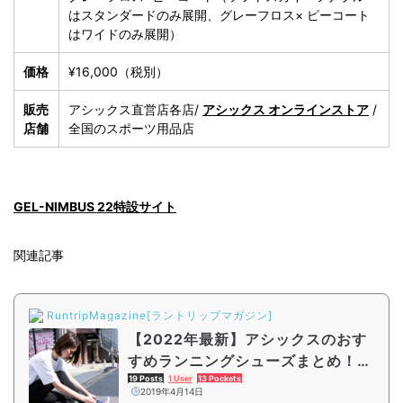
はスタンダードのみ展開、グレーフロス× ピーコート
はワイドのみ展開）
価格
¥16,000（税別）
販売
アシックス直営店各店/
アシックス オンラインストア
/
店舗
全国のスポーツ用品店
GEL-NIMBUS 22特設サイト
関連記事
RuntripMagazine[ラントリップマガジン]
【2022年最新】アシックスのおす
すめランニングシューズまとめ！選
び方やレビュー解説も
19 Posts
1 User
13 Pockets
2019年4月14日