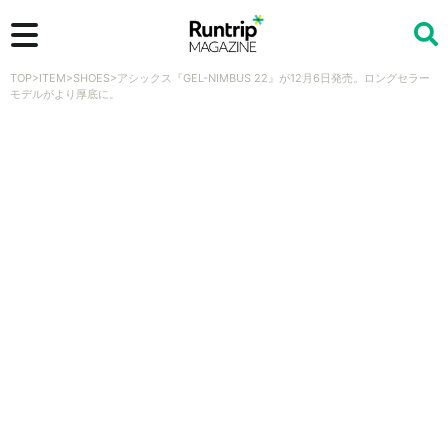
TOP
>
ITEM
>
SHOES
>
アシックス『GEL-NIMBUS 22』が12月6日発売。ロングセラー
検索
モデルがより厚底に。