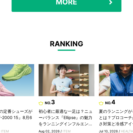
MORE
RANKING
3
4
NO.
NO.
の定番シューズが
初心者に最適な一足は？ニュ
夏のランニングが
2000 15』8月6
ーバランス『Ellipse』の魅力
とは？プロコーチ
をランニングインフルエン...
さ対策と冷感アイ
/
ITEM
Aug 02, 2026 /
ITEM
Jul 10, 2026 /
HEALT