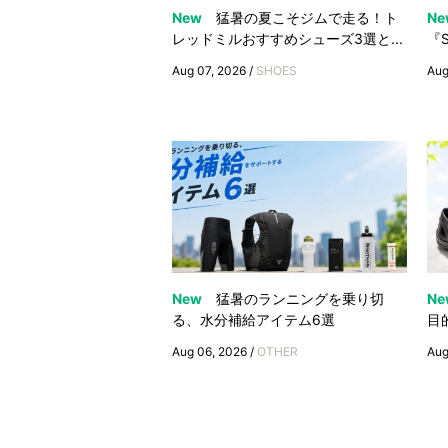
New
猛暑の夏こそジムで走る！ト
Ne
レッドミルおすすめシューズ3選と...
『S
Aug 07, 2026 /
SHOES
Aug
New
猛暑のランニングを乗り切
Ne
る、水分補給アイテム6選
目
Aug 06, 2026 /
OTHER
Aug