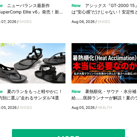
w
ニューバランス最新作
New
アシックス『GT-2000 15
uperComp Elite v6』発売！新...
は“安心感”だけじゃない！安定性と.
 07, 2026 /
SHOES
Aug 06, 2026 /
SHOES
w
夏のランをもっと軽やかに！
New
暑熱順化・サウナ・水分補
的別に選ぶ“走れるサンダル”4選
給……医師ランナーが解説！夏のラ.
 05, 2026 /
SHOES
Aug 05, 2026 /
HEALTH