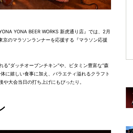
A YONA BEER WORKS 新虎通り店』では、2月
、東京のマラソンランナーを応援する『マラソン応援
る“ダッチオーブンチキン”や、ビタミン豊富な“森
身体に嬉しい食事に加え、バラエティ溢れるクラフト
後や大会当日の打ち上げにもぴったり。
ン