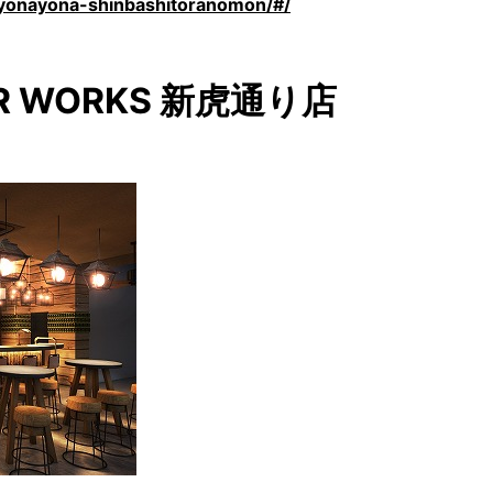
n/yonayona-shinbashitoranomon/#/
ER WORKS 新虎通り店