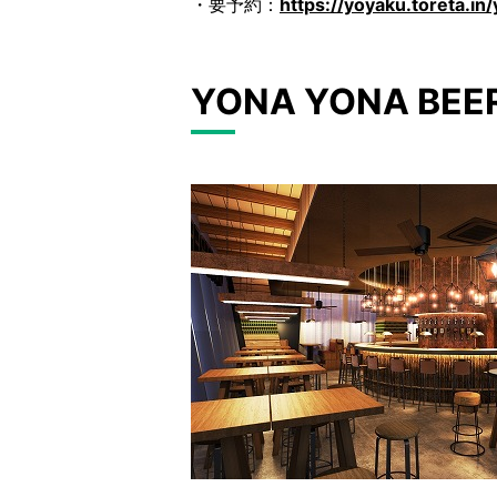
・要予約：
https://yoyaku.toreta.i
YONA YONA BE