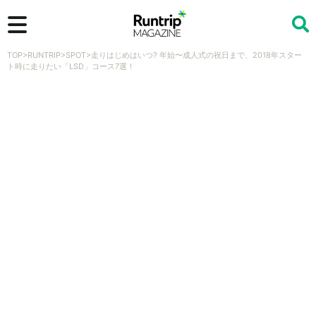
TOP
>
RUNTRIP
>
SPOT
>
走りはじめはいつ? 年始〜成人式の祝日まで、2018年スター
検索
ト時に走りたい「LSD」コース7選！