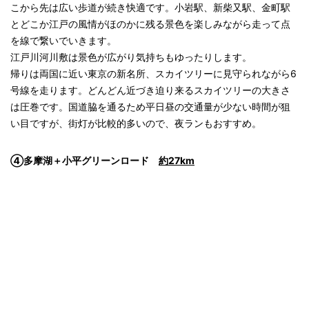
こから先は広い歩道が続き快適です。小岩駅、新柴又駅、金町駅
とどこか江戸の風情がほのかに残る景色を楽しみながら走って点
を線で繋いでいきます。
江戸川河川敷は景色が広がり気持ちもゆったりします。
帰りは両国に近い東京の新名所、スカイツリーに見守られながら6
号線を走ります。どんどん近づき迫り来るスカイツリーの大きさ
は圧巻です。国道脇を通るため平日昼の交通量が少ない時間が狙
い目ですが、街灯が比較的多いので、夜ランもおすすめ。
④多摩湖＋小平グリーンロード
約27km