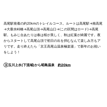
高尾駅発着の約20kmのトレイルコース。ルートは高尾駅→南高尾
→大垂水峠橋→高尾山頂→高尾山口→(この区間はロード)→高尾
駅。もみじ台あたりは春は桜が美しく、秋は紅葉が綺麗です。夜
からスタートして高尾山頂で初日の出を拝むなんて楽しみ方もア
リです。走り終えたら「京王高尾山温泉極楽湯」で新年のお祝い
をしよう！
③玉川上水(下流域)から昭島温泉
約20km