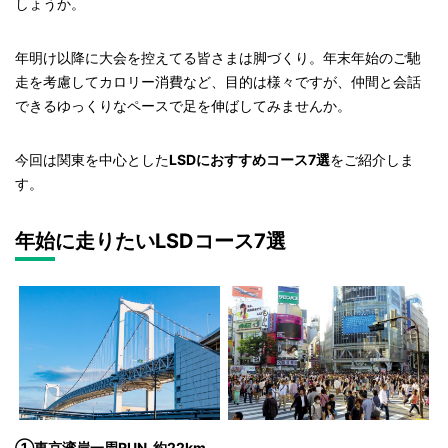
しょうか。
年明け以降に大会を控えてる皆さまは脚づくり。年末年始のご馳
走を考慮してカロリー消費など、目的は様々ですが、仲間と会話
できるゆっくりなペースで足を伸ばしてみませんか。
今回は関東を中心とした
LSDにおすすめコース7選
をご紹介しま
す。
年始に走りたいLSDコース7選
①東京湾岸一周RUN
約22km