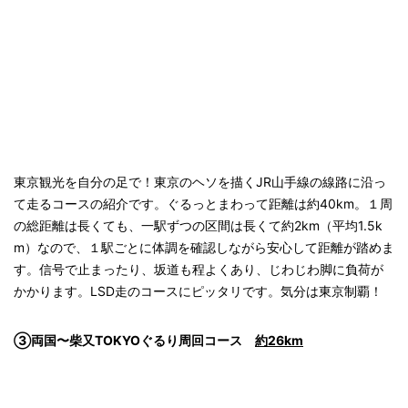
東京観光を自分の足で！東京のヘソを描くJR山手線の線路に沿っ
て走るコースの紹介です。ぐるっとまわって距離は約40km。１周
の総距離は長くても、一駅ずつの区間は長くて約2km（平均1.5k
m）なので、１駅ごとに体調を確認しながら安心して距離が踏めま
す。信号で止まったり、坂道も程よくあり、じわじわ脚に負荷が
かかります。LSD走のコースにピッタリです。気分は東京制覇！
③両国〜柴又TOKYOぐるり周回コース
約26km