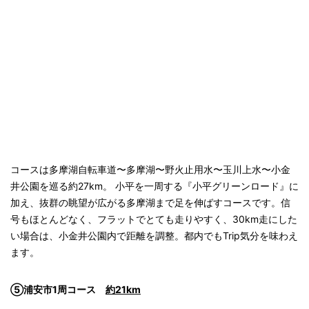
コースは多摩湖自転車道〜多摩湖〜野火止用水〜玉川上水〜小金
井公園を巡る約27km。 小平を一周する『小平グリーンロード』に
加え、抜群の眺望が広がる多摩湖まで足を伸ばすコースです。信
号もほとんどなく、フラットでとても走りやすく、30km走にした
い場合は、小金井公園内で距離を調整。都内でもTrip気分を味わえ
ます。
⑤浦安市1周コース
約21km