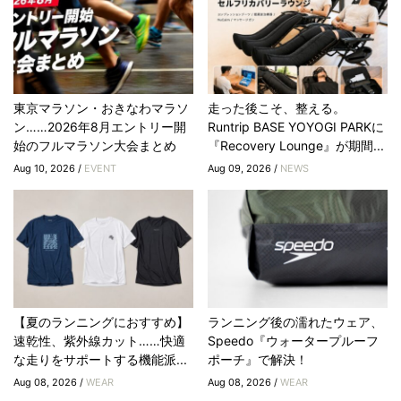
東京マラソン・おきなわマラソ
走った後こそ、整える。
ン……2026年8月エントリー開
Runtrip BASE YOYOGI PARKに
始のフルマラソン大会まとめ
『Recovery Lounge』が期間...
Aug 10, 2026 /
EVENT
Aug 09, 2026 /
NEWS
【夏のランニングにおすすめ】
ランニング後の濡れたウェア、
速乾性、紫外線カット……快適
Speedo『ウォータープルーフ
な走りをサポートする機能派...
ポーチ』で解決！
Aug 08, 2026 /
WEAR
Aug 08, 2026 /
WEAR