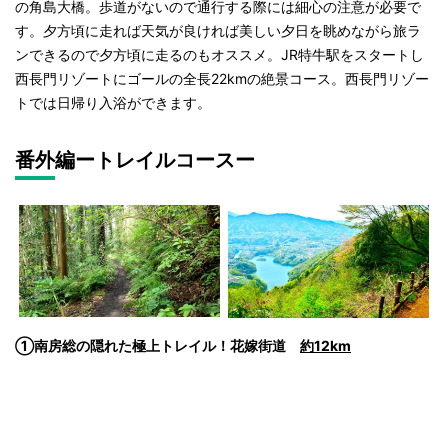
の角島大橋。歩道がないので通行する際には細心の注意が必要で
す。夕方頃に走れば天気が良ければ美しい夕日を眺めながら旅ラ
ンできるので夕方頃に走るのもオススメ。JR特牛駅をスタートし
西長門リゾートにゴールの全長22kmの絶景コース。西長門リゾー
トでは日帰り入浴ができます。
番外編ートレイルコースー
①南房総の隠れた極上トレイル！花嫁街道
約12km