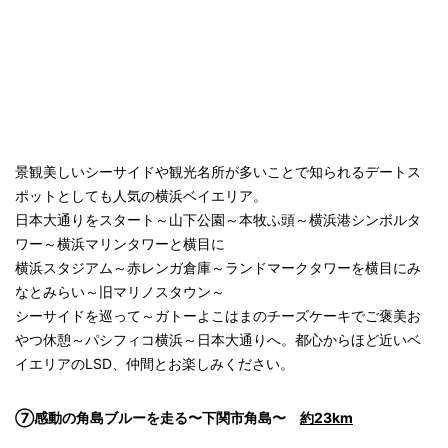
景観美しいシーサイドや観光名所が多いことで知られるデートス
ポットとしても人気の横浜ベイエリア。
日本大通りをスタート～山下公園～本牧ふ頭～横浜港シンボルタ
ワー～横浜マリンタワーと横目に
横浜スタジアム～赤レンガ倉庫～ランドマークタワーを横目にみ
なとみらい～旧マリノスタウン～
シーサイドを巡って～ガトーよこはまのチーズケーキでご褒美お
やつ休憩～パシフィコ横浜～日本大通りへ。都心からほど近いベ
イエリアのLSD、仲間とお楽しみください。
⑦感動の角島ブルーを走る〜下関市角島〜
約23km