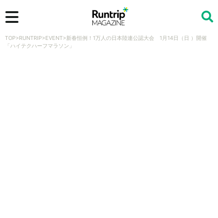
TOP
>
RUNTRIP
>
EVENT
>
新春恒例！1万人の日本陸連公認大会 1月14日（日 ）開催
検索
「ハイテクハーフマラソン」