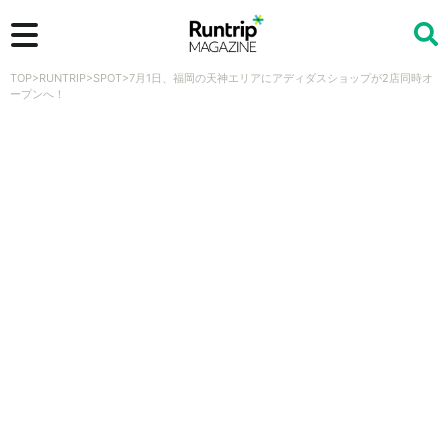
TOP
>
RUNTRIP
>
SPOT
>
7月1日、福岡の天神エリアにアディダスショップが2店同時オ
検索
ープンへ！