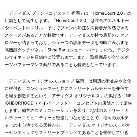
「アディダス ブランドコアストア 福岡」は「HomeCourt 2.0」の
店舗として誕生します。「HomeCourt 2.0」は試合のエネルギー
やイベントのスリル、そしてファンの熱狂を消費者が体感できる
スペースがあることが特徴です。アディダスが持つ最新のテクノ
ロジーが詰まっており、シューズの詳細データを瞬時に表示する
高機能タッチパネル「Shoe Bar（シュー・バー）」の他、デジタ
ルサイネージを店舗内に設置します。また、取扱商品が全てスポ
ーツパフォーマンス商品であることも特徴となっています。
「アディダス オリジナルスショップ 福岡」は周辺の街並みや文化
に根付き、コンシューマーと共にストリートカルチャーを発信す
る場を創造するという「アディダス オリジナルス」の掲げる「NE
IGHBORHOOD（ネイバーフッド）」コンセプトの店舗として誕生
します。顧客のコミュニケーションを図り、地域のストリートカ
ルチャーコミュニティーと密接につながることで、福岡のカルチ
ャーの中心地である天神から、「アディダス オリジナルス」がオ
ーセンティックなストリートブランドであることを発信していき