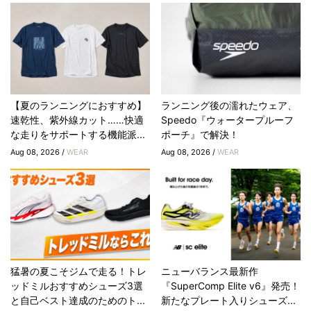
【夏のランニングにおすすめ】
ランニング後の濡れたウェア、
速乾性、紫外線カット……快適
Speedo『ウォータープルーフ
な走りをサポートする機能派...
ポーチ』で解決！
Aug 08, 2026 /
WEAR
Aug 08, 2026 /
WEAR
猛暑の夏こそジムで走る！トレ
ニューバランス最新作
ッドミルおすすめシューズ3選
『SuperComp Elite v6』発売！
と自己ベスト達成のためのト...
新たなプレート入りシューズ...