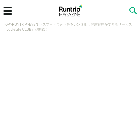
TOP
>
RUNTRIP
>
EVENT
>
スマートウォッチをレンタルし健康管理ができるサービス
検索
「JouleLife CLUB」が開始！