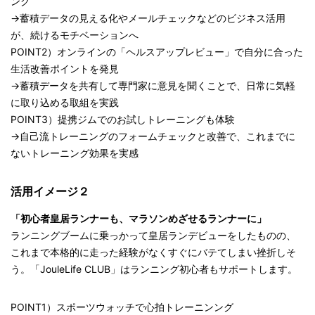
ング
→蓄積データの見える化やメールチェックなどのビジネス活用
が、続けるモチベーションへ
POINT2）オンラインの「ヘルスアップレビュー」で自分に合った
生活改善ポイントを発見
→蓄積データを共有して専門家に意見を聞くことで、日常に気軽
に取り込める取組を実践
POINT3）提携ジムでのお試しトレーニングも体験
→自己流トレーニングのフォームチェックと改善で、これまでに
ないトレーニング効果を実感
活用イメージ２
「初心者皇居ランナーも、マラソンめざせるランナーに」
ランニングブームに乗っかって皇居ランデビューをしたものの、
これまで本格的に走った経験がなくすぐにバテてしまい挫折しそ
う。「JouleLife CLUB」はランニング初心者もサポートします。
POINT1）スポーツウォッチで心拍トレーニンング