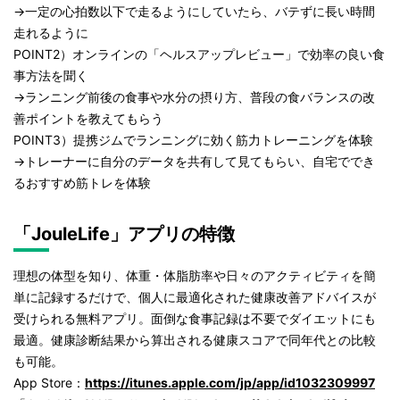
→一定の心拍数以下で走るようにしていたら、バテずに長い時間
走れるように
POINT2）オンラインの「ヘルスアップレビュー」で効率の良い食
事方法を聞く
→ランニング前後の食事や水分の摂り方、普段の食バランスの改
善ポイントを教えてもらう
POINT3）提携ジムでランニングに効く筋力トレーニングを体験
→トレーナーに自分のデータを共有して見てもらい、自宅ででき
るおすすめ筋トレを体験
「JouleLife」アプリの特徴
理想の体型を知り、体重・体脂肪率や日々のアクティビティを簡
単に記録するだけで、個人に最適化された健康改善アドバイスが
受けられる無料アプリ。面倒な食事記録は不要でダイエットにも
最適。健康診断結果から算出される健康スコアで同年代との比較
も可能。
App Store：
https://itunes.apple.com/jp/app/id1032309997