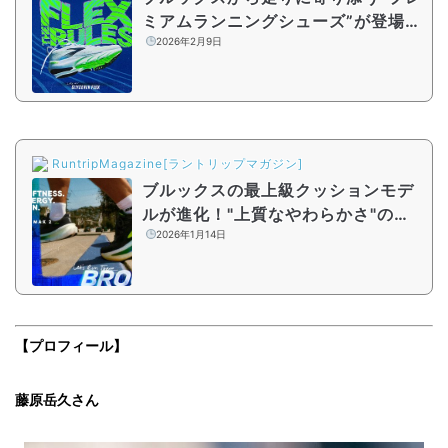
ミアムランニングシューズ”が登場！
最新作「Glycerin FLEX」2月20日
2026年2月9日
発売
RuntripMagazine[ラントリップマガジン]
ブルックスの最上級クッションモデ
ルが進化！"上質なやわらかさ"の「G
lycerin MAX 2」はどう変わった？
2026年1月14日
【プロフィール】
藤原岳久さん