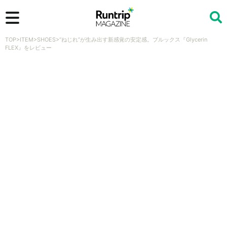
TOP
>
ITEM
>
SHOES
>
“ねじれ”が生み出す新感覚の安定感。ブルックス『Glycerin
検索
FLEX』をレビュー