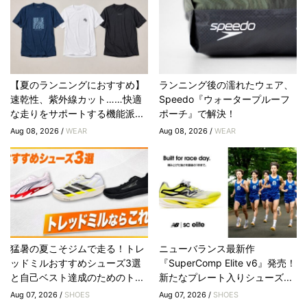
【夏のランニングにおすすめ】
ランニング後の濡れたウェア、
速乾性、紫外線カット……快適
Speedo『ウォータープルーフ
な走りをサポートする機能派...
ポーチ』で解決！
Aug 08, 2026 /
WEAR
Aug 08, 2026 /
WEAR
猛暑の夏こそジムで走る！トレ
ニューバランス最新作
ッドミルおすすめシューズ3選
『SuperComp Elite v6』発売！
と自己ベスト達成のためのト...
新たなプレート入りシューズ...
Aug 07, 2026 /
SHOES
Aug 07, 2026 /
SHOES