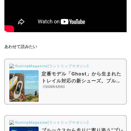
あわせて読みたい
RuntripMagazine[ラントリップマガジン]
定番モデル「Ghost」から生まれた
トレイル対応の新シューズ。ブルッ
クス『GHOST TRAIL』が4月17日
2026年4月9日
より発売
RuntripMagazine[ラントリップマガジン]
ブルックスから走りに寄り添う“プレ