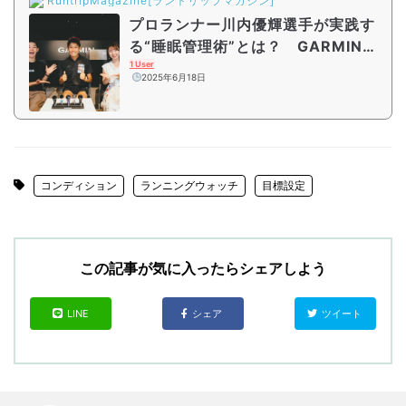
RuntripMagazine[ラントリップマガジン]
プロランナー川内優輝選手が実践す
る“睡眠管理術”とは？ GARMIN
『Forerunner 570』を活用した快
1 User
2025年6月18日
眠のコツ
コンディション
ランニングウォッチ
目標設定
この記事が気に入ったらシェアしよう
LINE
シェア
ツイート