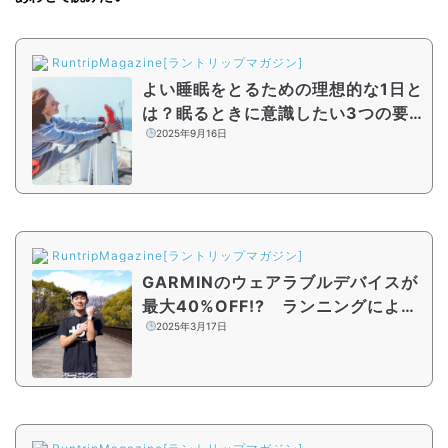
RuntripMagazine[ラントリップマガジン]
よい睡眠をとるための理想的な1日と
は？眠るときに意識したい3つの要
素・ルーティンを解説
2025年9月16日
RuntripMagazine[ラントリップマガジン]
GARMINのウェアラブルデバイスが
最大40%OFF!? ランニングによっ
てご褒美を獲得できるVitalityスマ
2025年3月17日
ート