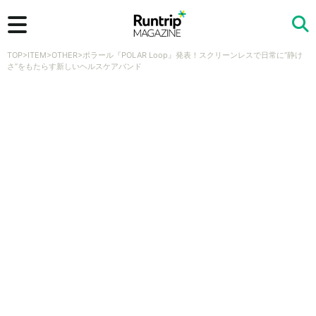
TOP
>
ITEM
>
OTHER
>
ポラール『POLAR Loop』発表！スクリーンレスで日常に“静け
検索
さ”をもたらす新しいヘルスケアバンド