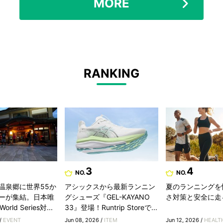
MORE
RANKING
3
4
NO.
NO.
温泉郷に世界55か
アシックスから最新ランニン
夏のランニングを
ーが集結。日本唯
グシューズ『GEL-KAYANO
さ対策と安全に走
rld Series対...
33』登場！Runtrip Storeで...
 /
EVENT
Jun 08, 2026 /
ITEM
Jun 12, 2026 /
HEALT