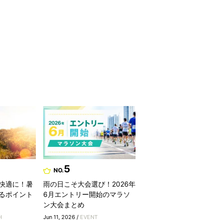
5
NO.
快適に！暑
雨の日こそ大会選び！2026年
るポイント
6月エントリー開始のマラソ
ン大会まとめ
H
Jun 11, 2026 /
EVENT