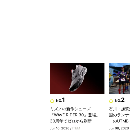
1
2
NO.
NO.
ミズノの新作シューズ
石川・加賀
『WAVE RIDER 30』登場。
国のランナ
30周年でゼロから刷新
一のUTMB Wo
Jun 10, 2026 /
ITEM
Jun 08, 2026