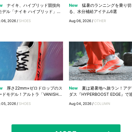
w
ナイキ、ハイブリッド競技向
New
猛暑のランニングを乗り切
モデル「ナイキ ハイブリッド」...
る、水分補給アイテム6選
 06, 2026 /
SHOES
Aug 06, 2026 /
OTHER
w
厚さ22mm×ゼロドロップのス
New
夏は避暑地へ旅ラン！アデ
ードモデル！アルトラ「VANISH...
ダス『HYPERBOOST EDGE』で巡.
 05, 2026 /
SHOES
Aug 04, 2026 /
COLUMN