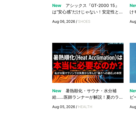
New
アシックス『GT-2000 15』
Ne
は“安心感”だけじゃない！安定性と...
け
Aug 06, 2026 /
SHOES
Aug
New
暑熱順化・サウナ・水分補
Ne
給……医師ランナーが解説！夏のラ...
ピ
Aug 05, 2026 /
HEALTH
Aug