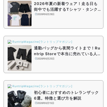
2026年夏の新着ウェア！走る日も
街中でも活躍するTシャツ・タンク
トップ・パンツを厳選｜Runtrip St
2026年6月29日
ore
RuntripMagazine[ラントリップマガジン]
通勤バッグから夜間ライトまで！Ru
ntrip Storeで本当に売れている人気
アイテム5選
2026年6月25日
RuntripMagazine[ラントリップマガジン]
初心者におすすめのトレランザック
6選。特徴と選び方を解説
2026年6月15日