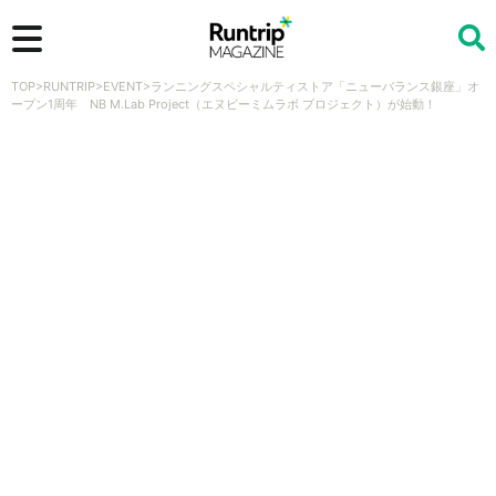
TOP
>
RUNTRIP
>
EVENT
>
ランニングスペシャルティストア「ニューバランス銀座」オ
検索
ープン1周年 NB M.Lab Project（エヌビーミムラボ プロジェクト）が始動！