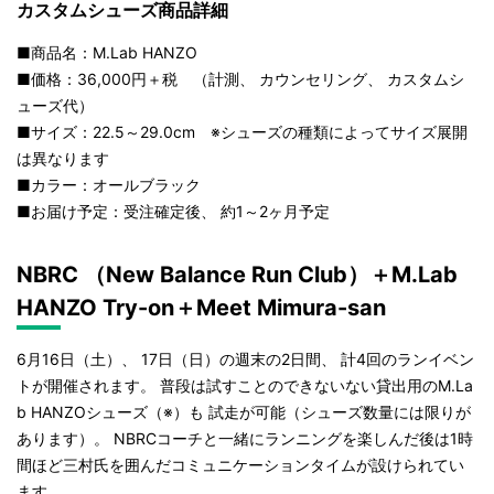
カスタムシューズ商品詳細
■商品名：M.Lab HANZO
■価格：36,000円＋税 （計測、 カウンセリング、 カスタムシ
ューズ代）
■サイズ：22.5～29.0cm ※シューズの種類によってサイズ展開
は異なります
■カラー：オールブラック
■お届け予定：受注確定後、 約1～2ヶ月予定
NBRC （New Balance Run Club）＋M.Lab
HANZO Try-on＋Meet Mimura-san
6月16日（土）、 17日（日）の週末の2日間、 計4回のランイベン
トが開催されます。 普段は試すことのできないない貸出用のM.La
b HANZOシューズ（※）も 試走が可能（シューズ数量には限りが
あります）。 NBRCコーチと一緒にランニングを楽しんだ後は1時
間ほど三村氏を囲んだコミュニケーションタイムが設けられてい
ます。