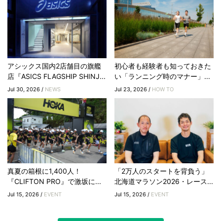
アシックス国内2店舗目の旗艦
初心者も経験者も知っておきた
店『ASICS FLAGSHIP SHINJ...
い「ランニング時のマナー」...
Jul 30, 2026 /
NEWS
Jul 23, 2026 /
HOW TO
真夏の箱根に1,400人！
「2万人のスタートを背負う」
『CLIFTON PRO』で激坂に...
北海道マラソン2026・レース...
Jul 15, 2026 /
EVENT
Jul 15, 2026 /
EVENT