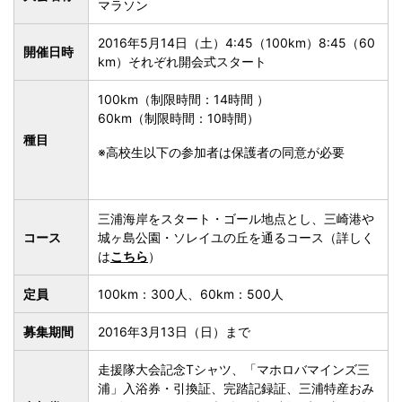
マラソン
2016年5月14日（土）4:45（100km）8:45（60
開催日時
km）それぞれ開会式スタート
100km（制限時間：14時間 ）
60km（制限時間：10時間）
種目
※高校生以下の参加者は保護者の同意が必要
三浦海岸をスタート・ゴール地点とし、三崎港や
コース
城ヶ島公園・ソレイユの丘を通るコース（詳しく
は
こちら
）
定員
100km：300人、60km：500人
募集期間
2016年3月13日（日）まで
走援隊大会記念Tシャツ、「マホロバマインズ三
浦」入浴券・引換証、完踏記録証、三浦特産おみ