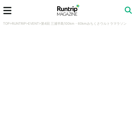
TOP
>
RUNTRIP
>
EVENT
>
第4回 三浦半島100km・60kmみちくさウルトラマラソン
検索