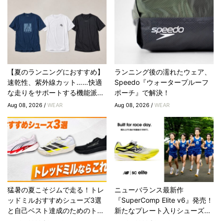
【夏のランニングにおすすめ】
ランニング後の濡れたウェア、
速乾性、紫外線カット……快適
Speedo『ウォータープルーフ
な走りをサポートする機能派...
ポーチ』で解決！
Aug 08, 2026 /
WEAR
Aug 08, 2026 /
WEAR
猛暑の夏こそジムで走る！トレ
ニューバランス最新作
ッドミルおすすめシューズ3選
『SuperComp Elite v6』発売！
と自己ベスト達成のためのト...
新たなプレート入りシューズ...