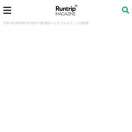
TOP
>
RUNTRIP
>
EVENT
>
第18回ベジタブルマラソンin彩湖
検索